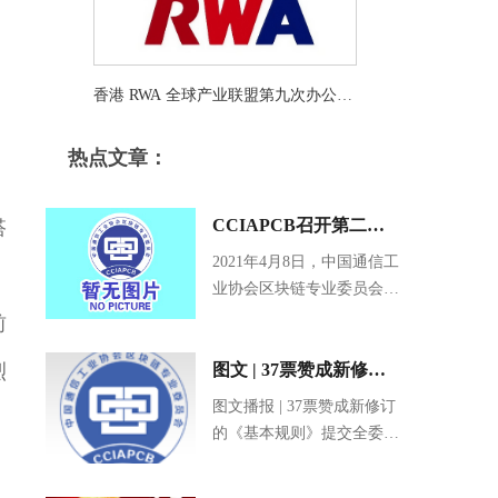
香港 RWA 全球产业联盟第九次办公会
暨RWA 应用研讨会（二十七）在香港
热点文章：
中环交易广场北京盈科（香港）律师
事务所成功举办
CCIAPCB召开第二届
搭
第九次主任委员会议 增
2021年4月8日，中国通信工
，
业协会区块链专业委员会
补中科云鼎和彭绍亮、
（CCIAPCB）秘书长何超
前
廖望为新进委员
受轮值主席于佳宁和执行主
烈
任委员王军委托主持召开第
图文 | 37票赞成新修订
二届第九次...
的《基本规则》提交全
图文播报 | 37票赞成新修订
的《基本规则》提交全委会
委会表决 我委第一届第
表决 我委第一届第26次主
26次主任委员会议召开
任委员会议召开