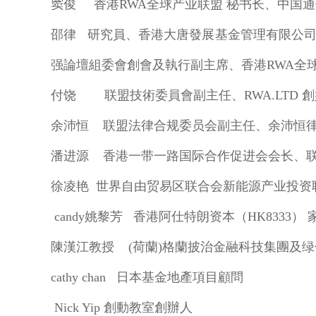
窦俊 香港RWA全球产业联盟 秘书长、中国
邵律 研究員、香港大唐發展基金管理有限公
强論壇組委會創會及執行副主席、香港RWA全
付饶 联盟技術委員會副主任、RWA.LTD 創
余沛恒 联盟法律合规委员会副主任、余沛恒
潘进源
香港一带一路国际合作促进会会长、
徐凌艳 世界自由贸易区联合会新能源产业投资
candy姚黎芳 香港阿仕特朗资本（HK8333）
陳漢江教授 (荷蘭)格蘭披治金融科技集團及绿
cathy chan 日本基金地產項目顧問
Nick Yip 創動教室創辦人