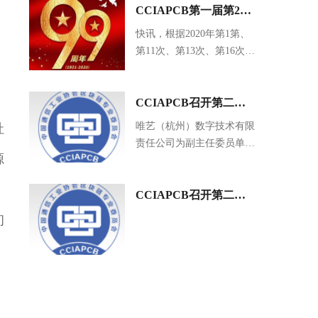
CCIAPCB第一届第28
次主任委员会议召开 决
快讯，根据2020年第1第、
第11次、第13次、第16次和
定19家企业或个人新进
第17次秘书长团队办公会提
入会
名，区块链共同体及中国通
，
信工业协会区块链专业委员
CCIAPCB召开第二届
会（CC...
第21次主任委员会议增
唯艺（杭州）数字技术有限
社
责任公司为副主任委员单位
补经天学者臧志彭为副
源
（2022.8-2025.8）、江苏众
主任委员
亿国链大数据科技有限公司
。
为常务委员单位（2022.8-
CCIAPCB召开第二届
2025.8）、太一云上（北
第20次主任委员会议增
初
京）数字科技有限公司为委
补河南藏品荟为常务副
员单位（2022.8-2025.8）、
华东政法大学教授、经天学
主任委员单位
者臧志彭为个人副主任委员
会（2022.8-2025.8）