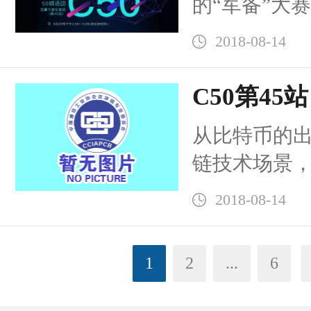
的“军备”大
业或个人，
2018-08-14
习提升认知
区块链革命
C50第4
构经济机构
热情火爆
从比特币的
地
链技术场景
的话题。随
2018-08-14
腾讯、华为
向的...
1
2
...
6