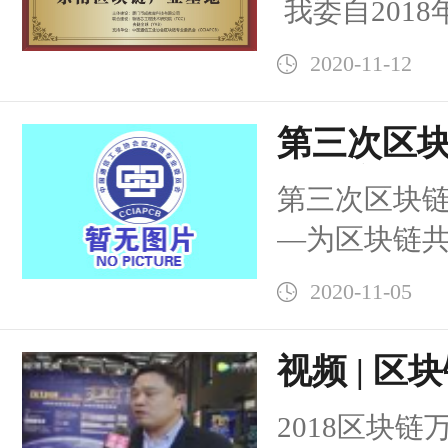
我委自2018
动计划”简称“链
2020-11-12
第三次区块
国声音—
第三次区块链
—为区块链共
贯彻落实10
2020-11-05
精神，加速推动
视频 | 
2018区块链