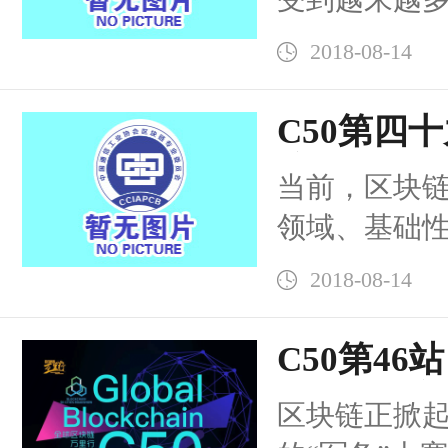
链技术应用
2018-08-14
数字经济将
社会...
C50第四十
济，开创价
当前，区块
庄站圆满
领域、基础
应用的范围
2018-08-14
时还带来了
术正...
C50第46
C50携手亦
区块链正掀
拿大区块