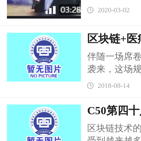
2020-03-02
区块链+医
C50第50
伴随一场席
场圆满落
袭来，这场规
欢“或泡沫远
2018-08-14
块链已步入到3
C50第四十
速区块链场
区块链技术
杭州行圆
受到越来越