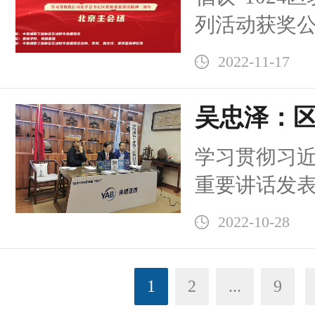
—— 第二次 “
列活动获奖
金融 RWA” 
于 10 月 
2022-11-17
步配套《链改 
吴忠泽：
到 RWA》
济高质量
首次会谈共
学习贯彻习
制，为资产
重要讲话发表三周年、
提供更务实
链活动日”第
2022-10-28
1
2
...
9