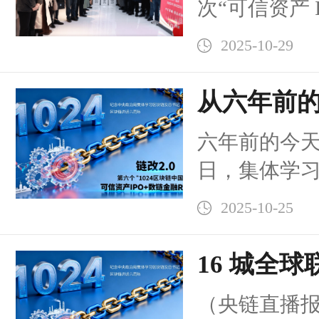
次“可信资产 I
融创新
RWA”链改2
2025-10-29
央政治局集
书记发表重
从六年前的
紧扣全球RW
误解的区块
六年前的今天，
化）市场爆
日，集体学习
半年市场规模
心技术自主创
230亿美元，
2025-10-25
天后，也即2
年底有望突破
《被误解的
16 城全
动链改2.0从
为个人思考
“1024 
化落地、全球
（央链直播报道
中，我提出