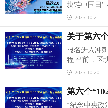
链改 2.0
段。
块链中国日”
今天逐步得
径，央链
产 IPO + 数
特币并非泡
2025-10-21
方会谈暨 RW
新；区块链
分会场报名
关于第六个
而是构建新
主会场之外
日”重点活
统；稳定币
报名进入冲刺
苏州、重庆
情
新时代的必
程 当前，区
深圳、广州
点，部分已
场景延伸至
汉、长春、
2025-10-20
践的核心讨
领域，RWA
等 15 个分
济融合的核
第六个“10
会场形成跨
市场双重机
日”重点活
国链改 2.0
“纪念中央政
念中央政治