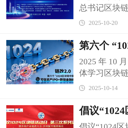
直播连线
总书记区块链
年的行业盛会
详情）
第二次“可信
规模化落地
2025-10-20
RWA”链改2.
行”启动仪式 
第六个 “1
产到RWA》
重磅预告：
2025 年 
IPO +数
体学习区块
2.0六方会
块链重要讲
2025-10-14
启动” 邀六方共探实体经济数
“1024 区
字化新路
即将拉开帷
倡议“102
块链技术落
三次系列
倡议“1024