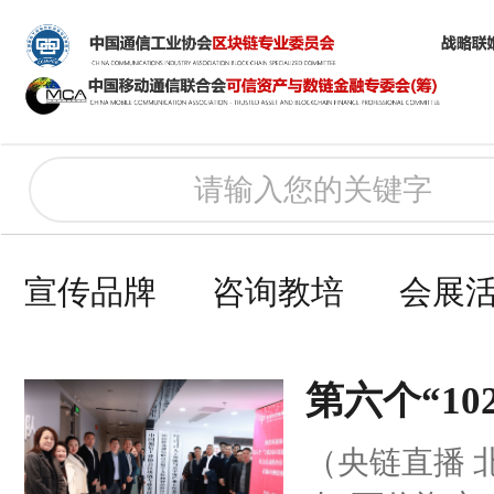
宣传品牌
咨询教培
会展
第六个“10
日”系列活
（央链直播 
改2.0赋