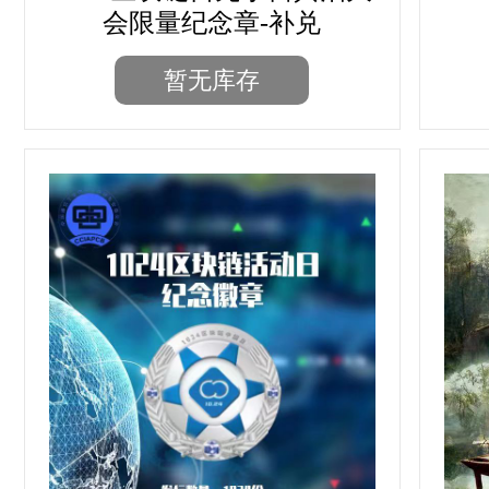
会限量纪念章-补兑
暂无库存