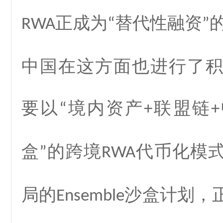
正成为
替代性融资
RWA
“
”
中国在这方面也进行了
要以
境内资产
联盟链
“
+
+
盒
的跨境
代币化模
”
RWA
局的
沙盒计划，
Ensemble