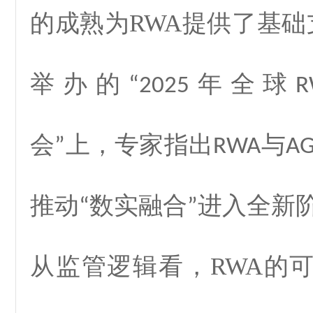
的成熟为
RWA
提供了基础
举办的
年全球
“2025
R
会
上，专家指出
与
”
RWA
AG
推动
数实融合
进入全新
“
”
从监管逻辑看，
RWA
的