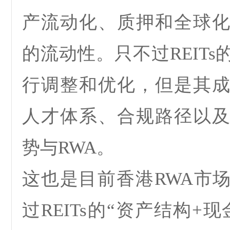
产流动化、质押和全球
的流动性
。只不过
REITs
行调整和优化，但是其
人才体系、合规路径以
势与
RWA
。
这也是目前香港
RWA
市
过
REITs
的
“
资产结构
+
现