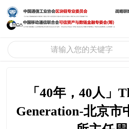
「40年，40人」The
Generation-北