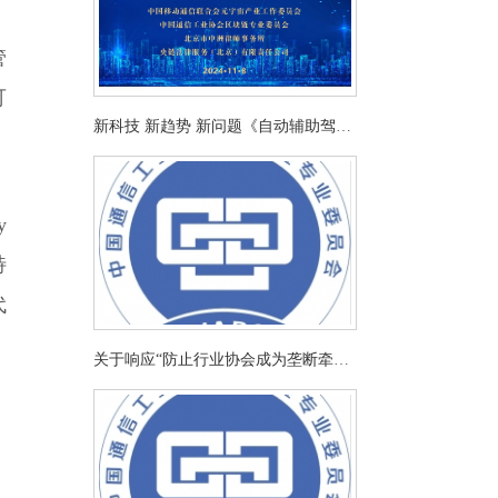
，
管
可
新科技 新趋势 新问题《自动辅助驾驶
状态下车辆事故责任问题研究》课题
有奖问卷调查
y
特
代
关于响应“防止行业协会成为垄断牵头
人”的自律规范通知