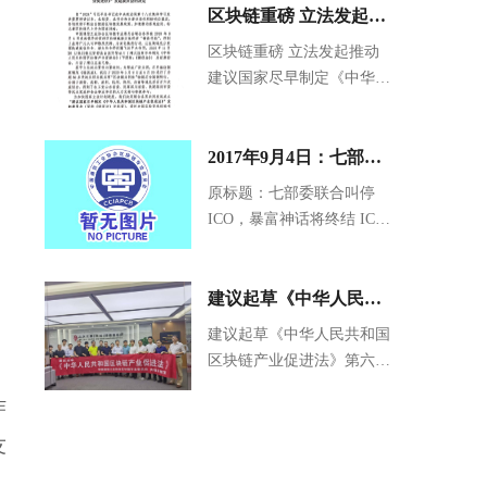
区块链重磅 立法发起推
动 建议国家尽早制定
区块链重磅 立法发起推动
建议国家尽早制定《中华人
《中华人民共和国区块
民共和国区块链产业促进
链产业促进法》发起委
法》发起委员会成立
员会成立
2017年9月4日：七部委
禁止ICO
原标题：七部委联合叫停
ICO，暴富神话将终结 ICO
监管终于尘埃落定。9月4
日，中国人民银行、银监会
和证监会等七部委联合发布
建议起草《中华人民共
了《...
和国区块链产业促进
建议起草《中华人民共和国
区块链产业促进法》第六次
法》第六次座谈会_杭州
座谈会_杭州
作
友