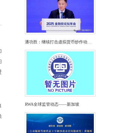
潘功胜：继续打击虚拟货币炒作动态
为
评估稳定币发展！
的
进
RWA全球监管动态——新加坡
1
操