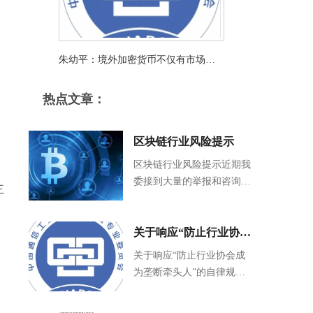
朱幼平：境外加密货币不仅有市场风
险，还有法规和政策风险。
热点文章：
区块链行业风险提示
区块链行业风险提示近期我
委接到大量的举报和咨询电
主
话，有一些非真实区块链项
目涉及资金吸收。鉴此，我
们特向委员单位以及行业提
关于响应“防止行业协会
，
出自...
成为垄断牵头人”的自律
关于响应“防止行业协会成
为垄断牵头人”的自律规范
规范通知
通知