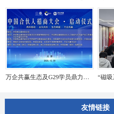
态论
赋能
万企共赢生态及G29学员鼎力支
“磁
持中国合伙人招商大会共启新篇
时代
章
友情链接