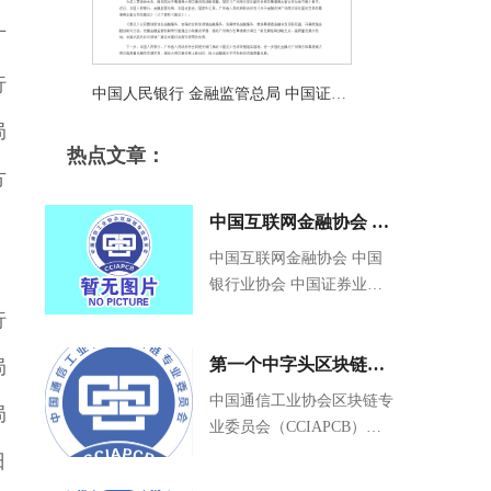
发贯彻落实金融支持广州南沙深化面
广
向世界的粤港澳全面合作的意见实施
行
中国人民银行 金融监管总局 中国证监
局
会 国家外汇局 广东省人民政府联合印
热点文章：
发《关于金融支持广州南沙深化面向
方
世界的粤港澳全面合作的意见》
中国互联网金融协会 中
国银行业协会 中国证券
中国互联网金融协会 中国
银行业协会 中国证券业协
业协会 关于防范NFT相
会 关于防范NFT相关金融
行
关金融风险的倡议
风险的倡议
第一个中字头区块链专
局
委会招募2022会员单位
中国通信工业协会区块链专
局
业委员会（CCIAPCB）是
2016年底筹备成立，是国内
日
第一家中字头区块链专业委