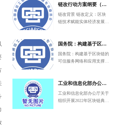
员会；是隶属中央和国家机
链改行动方案纲要（第
关工委领导、中华人民共和
一阶段）： 招募链改价
链改背景 链改定义：区块
国工业和信息化部业务指
链技术赋能实体经济发展，
值节点，面向全社会启
导、民政部登记注册的中国
链改-区块链3.0。 链改价值
通信工业协会所属分支机
动链改行动
节点定义：以链改为中心，
构，目前有300多家会员单
以
能提供技术、资金、培训、
国务院：构建基于区块
位。
咨询、人力资源等某一项或
链的可信服务网络和应
国务院：构建基于区块链的
要
多项支持与服务的法人单位
可信服务网络和应用支撑平
用支撑平台
均可为链改价值节点。 链
台
方
改价值节点招募 链改合伙
人、参与方式
关
工业和信息化部办公厅
关于组织开展2022年区
工业和信息化部办公厅关于
务
组织开展2022年区块链典型
块链典型应用案例征集
应用案例征集工作的通知
力
工作的通知
放