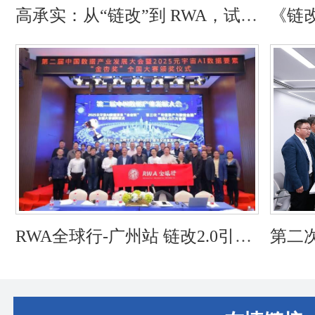
高承实：从“链改”到 RWA，试图
《链改
重建现实连接的系统性阶段性成
程”
果——评《链改2.0：从数字资产
级专
到 RWA》
RWA全球行-广州站 链改2.0引领
第二次
数字经济新范式
融 R