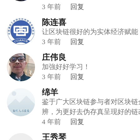
3
年前
回复
陈连喜
让区块链很好的为实体经济赋能
3
年前
回复
庄伟良
加強好好学习！
3
年前
回复
绵羊
鉴于广大区块链参与者对区块链
辨，为更好去伪存真呈现好的链
项目，推动链改普及与加速链改
4
年前
回复
总书记1024区块链中国日讲话
王秀琴