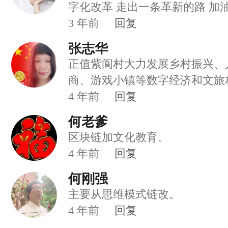
3
年前
回复
张志华
正值紫阆村大力发展乡村振兴、
商、游戏小镇等数字经济和文旅
用丰富的文旅资源进行全面合作
4
年前
回复
设和数字化改革在紫阆村全面落
何老爹
区块链加文化教育。
4
年前
回复
何刚强
主要从思维模式链改。
4
年前
回复