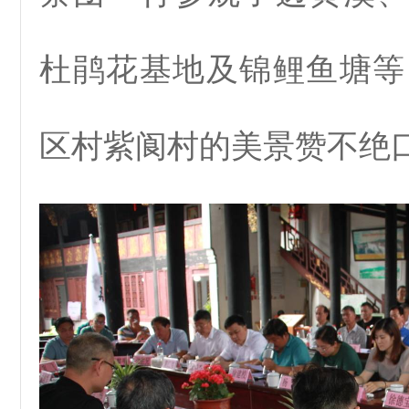
杜鹃花基地及锦鲤鱼塘等
区村紫阆村的美景赞不绝