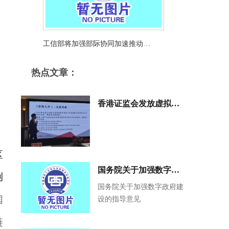
工信部将加强部际协同加速推动
Web3.0创新与NFT等新商业模式发展
热点文章：
香港证监会发放虚拟资
产交易所牌照相关政策
与申请条件解读
区
国务院关于加强数字政
创
府建设的指导意见
国务院关于加强数字政府建
国
设的指导意见
链