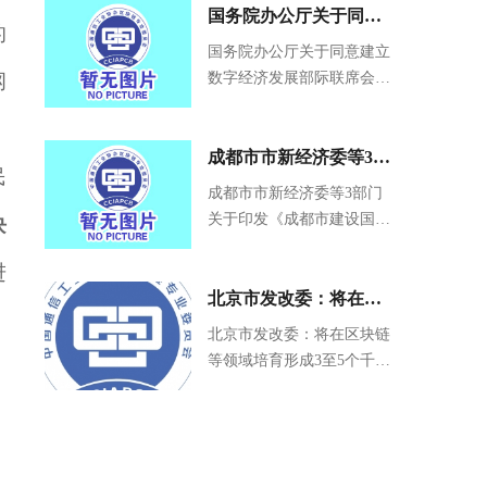
国务院办公厅关于同意
的
建立数字经济发展部际
国务院办公厅关于同意建立
纲
数字经济发展部际联席会议
联席会议制度的函
制度的函
》
成都市市新经济委等3部
民
门关于印发《成都市建
成都市市新经济委等3部门
关于印发《成都市建设国家
块
设国家区块链创新应用
区块链创新应用综合性试点
综合性试点专项政策》
进
专项政策》的通知
的通知
北京市发改委：将在区
块链等领域培育形成3至
北京市发改委：将在区块链
等领域培育形成3至5个千亿
5个千亿级新兴服务集群
级新兴服务集群