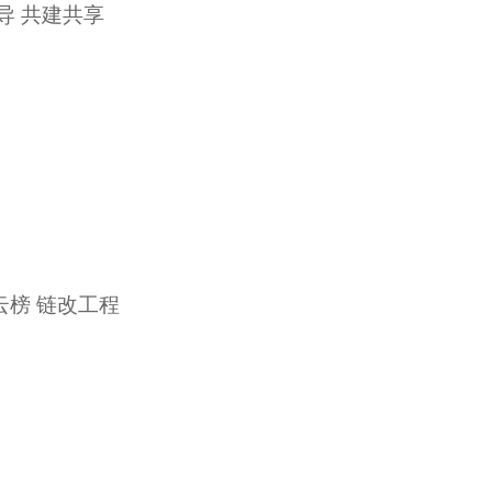
导 共建共享
云榜 链改工程