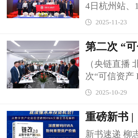
4日杭州站、1
大学零碳乡
13日深圳站、
智库副理事长
2025-11-23
月20日广州站
资产到RWA
12月12日迪拜
第二次 “可
凭借在项目
RWA全球行
金融 RWA”
“高级专家证
（央链直播 
办，主题为“
谈纪实
前沿技术内
次“可信资产 I
来"。活动由
了创新性融
RWA”链改2
链专业委员
2025-10-29
央政治局集
会可信资产与
书记发表重
重磅新书 |
主办，吸引
紧扣全球RW
字资产到R
和金融界的
新书速递 柳
化）市场爆