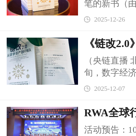
笔的新书（
2.0：从数
可信资产与
2025-12-26
中国通信工
中国移动通
《链改2.
宇宙产业工
程”推系列
（央链直播 北
《链改2.0
高级专家
旬，数字经
我，并嘱我
双价值
2.0 -从数
2025-12-07
目“妈妈幸福
以元宇宙、W
RWA全球行
系列衍生读
引领数字
活动预告：10
川商会会长