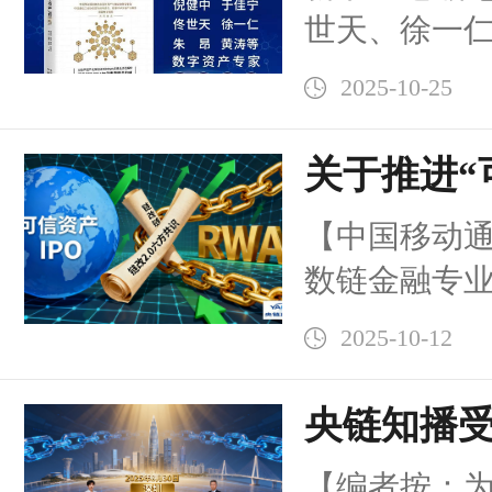
世天、徐一仁、周
半年市场规模
出版社 202
230亿美元，
2025-10-25
RWA，即现实
年底有望突破
World As
关于推进“
动链改2.0从
具有内在价
链金融RW
化落地、全球
【中国移动
债券、贷款
展的规范
段。
数链金融专
房地产等，
业协会区块
2025-10-12
信联合会人
作委员会、香
央链知播
盟、北京市
《“可信资产
【编者按：为