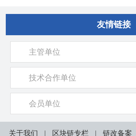
规方、技术方
界资产与数
核心模式，
全球价值流
友情链接
点，旨在打
链金融RWA
主管单位
落地路径，
可信资产与
行秘书长王
技术合作单位
出：可信资
本，在于构建
会员单位
信用传递-风
信用体系，
关于我们
|
区块链专栏
|
链改备案