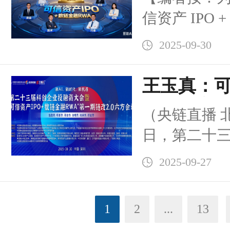
天勤（上海
RWA” 链改
信资产 IPO 
布】当前，可
2.0 六方
块链技术的
2025-09-30
起单位委托，
字化发行）与
家阅读】（2025
王玉真：
世界资产通
圳）全球数
融的核心
资金链协同
（央链直播 北
者与决策者：我
路可信信
日，第二十
态、项目、
资大会核心环
业” 六方领域
2025-09-27
+ 数链金融R
的基础上于深圳
方会谈，在
核心共识：以 “
1
2
...
13
谈以“生态方
链金融 RWA